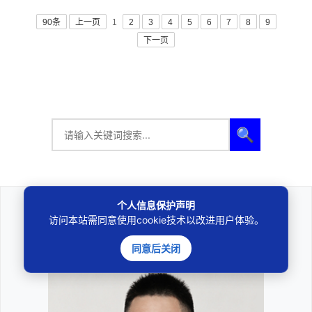
90条
上一页
1
2
3
4
5
6
7
8
9
下一页
🔍
个人信息保护声明
访问本站需同意使用cookie技术以改进用户体验。
法律咨询
————受人之托、忠人之事————
同意后关闭