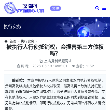
繁體
执行实务
首页
>
执行实务
>
被执行人行使抵销权，会损害第三方债权
吗？
点击复制标题网址
时间：
2026-06-13 14:05:01
查看：
1152
编者按：
本案中被执行人建筑公司主张双向执行债权抵销，
贵州高院以损害其他债权人权益驳回，最高法再审改判支持抵销。
裁判明确抵销属于法定固有权利，即便被执行人背负多笔外债、存
在其他债权人，只要双方是生效文书确认的同类到期金钱债权，且
无法定禁止抵销情形，即可行使抵销权，无需兼顾外部债权人清偿
顺位。