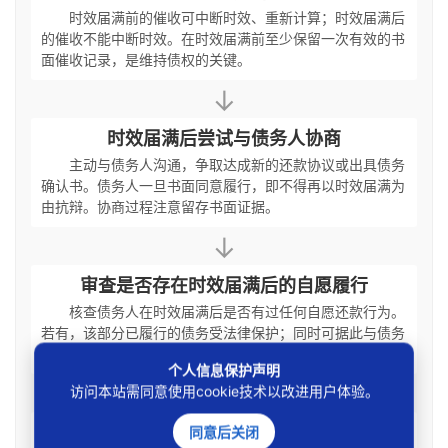
时效届满前的催收可中断时效、重新计算；时效届满后
的催收不能中断时效。在时效届满前至少保留一次有效的书
面催收记录，是维持债权的关键。
↓
时效届满后尝试与债务人协商
主动与债务人沟通，争取达成新的还款协议或出具债务
确认书。债务人一旦书面同意履行，即不得再以时效届满为
由抗辩。协商过程注意留存书面证据。
↓
审查是否存在时效届满后的自愿履行
核查债务人在时效届满后是否有过任何自愿还款行为。
若有，该部分已履行的债务受法律保护；同时可据此与债务
人沟通剩余债务的履行问题。
个人信息保护声明
↓
访问本站需同意使用cookie技术以改进用户体验。
评估是否提起确认之诉或其他救济途径
同意后关闭