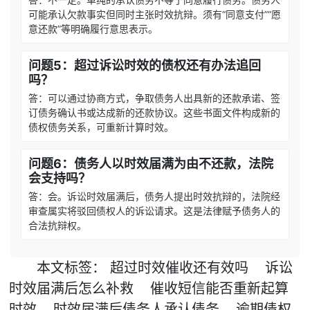
可能承认欠款事实但同时主张时效抗辩。须有“同意支付”“愿
意还款”等明确履行意思表示。
问题5：超过诉讼时效的债权还有办法追回
吗？
答：可以通过协商方式，争取债务人出具新的还款承诺、签
订债务确认书或达成新的还款协议。这些书面文件构成新的
债权债务关系，可重新计算时效。
问题6：债务人以时效届满为由不还款，法院
会支持吗？
答：会。诉讼时效届满后，债务人提出时效抗辩的，法院经
审查属实将驳回债权人的诉讼请求。这是法律赋予债务人的
合法抗辩权。
本文
标签
：
超过时效催收还有效吗
诉讼
时效届满后怎么补救
催收短信能否重新起算
时效
时效届满后债务人承认债务
逾期债权