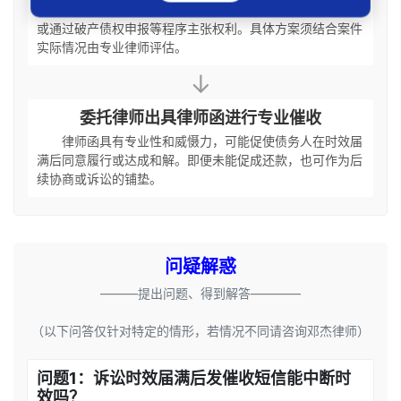
在特定情形下，可考虑提起确认债权存在的确认之诉，
或通过破产债权申报等程序主张权利。具体方案须结合案件
实际情况由专业律师评估。
↓
委托律师出具律师函进行专业催收
律师函具有专业性和威慑力，可能促使债务人在时效届
满后同意履行或达成和解。即便未能促成还款，也可作为后
续协商或诉讼的铺垫。
问疑解惑
———提出问题、得到解答————
（以下问答仅针对特定的情形，若情况不同请咨询邓杰律师）
问题1：诉讼时效届满后发催收短信能中断时
效吗？