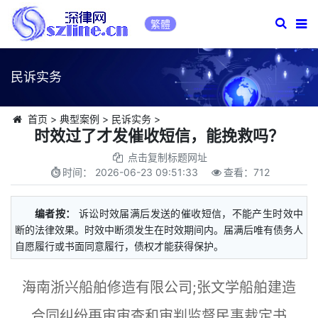
繁體
民诉实务
首页
>
典型案例
>
民诉实务
>
时效过了才发催收短信，能挽救吗？
点击复制标题网址
时间：
2026-06-23 09:51:33
查看：
712
编者按：
诉讼时效届满后发送的催收短信，不能产生时效中
断的法律效果。时效中断须发生在时效期间内。届满后唯有债务人
自愿履行或书面同意履行，债权才能获得保护。
海南浙兴船舶修造有限公司;张文学船舶建造
合同纠纷再审审查和审判监督民事裁定书