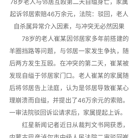
78岁老人与邻居互殴第二天自缢身亡，家属
起诉邻居索赔46万余元，法院：驳回，老人
自杀属异常介入因素，与冲突无必然因果
78岁的老人崔某因邻居家多年前搭建的
羊圈挡路等问题，与邻居一家发生争执，随
后两方发生互殴。在冲突的第二天，崔某被
发现自缢于邻居家门口。老人崔某的家属随
后将邻居告上法庭，认为是邻居导致崔某心
理崩溃而自缢，并提出了46万余元的索赔。
一审法院驳回诉讼请求后，家属提起上诉。
红星新闻记者近日从裁判文书网获悉，
内蒙古巴彦淖尔市中级人民法院二审驳回崔