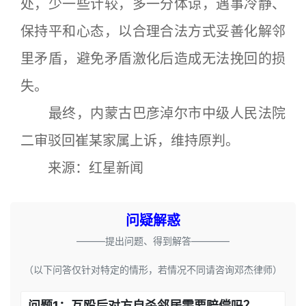
处，少一些计较，多一分体谅，遇事冷静、
保持平和心态，以合理合法方式妥善化解邻
里矛盾，避免矛盾激化后造成无法挽回的损
失。
最终，内蒙古巴彦淖尔市中级人民法院
二审驳回崔某家属上诉，维持原判。
来源：红星新闻
问疑解惑
———提出问题、得到解答————
（以下问答仅针对特定的情形，若情况不同请咨询邓杰律师）
问题1：互殴后对方自杀邻居需要赔偿吗？