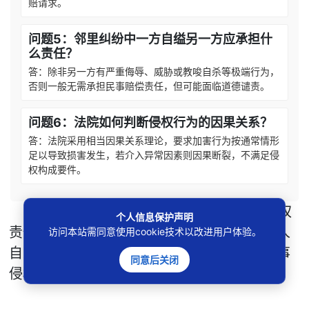
赔请求。
问题5：邻里纠纷中一方自缢另一方应承担什
么责任？
答：除非另一方有严重侮辱、威胁或教唆自杀等极端行为，
否则一般无需承担民事赔偿责任，但可能面临道德谴责。
问题6：法院如何判断侵权行为的因果关系？
答：法院采用相当因果关系理论，要求加害行为按通常情形
足以导致损害发生，若介入异常因素则因果断裂，不满足侵
权构成要件。
本文
标签
：
自杀属于异常介入因素
侵权
个人信息保护声明
责任因果关系认定
互殴后自杀谁担责
老人
访问本站需同意使用cookie技术以改进用户体验。
自杀邻居赔偿案
法律上因果关系判断
民事
同意后关闭
侵权免责情形