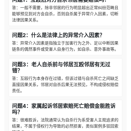
答：一般不需要，除非邻居的行为明显超出正常纠纷范畴且
能够预见到对方会自杀，否则自杀属于异常介入因素，切断
法律因果关系。
问题2：什么是法律上的异常介入因素？
答：异常介入因素是指独立于加害行为之外、足以中断因果
链条的偶然事件或受害人自身行为，如自杀、意外事故等。
问题3：老人自杀前与邻居互殴邻居有无过
错？
答：互殴行为本身存在过错，但该过错与自杀死亡之间缺乏
直接因果关系，邻居对自杀后果无法预见，不构成侵权赔偿
责任。
问题4：家属起诉邻居索赔死亡赔偿金能胜诉
吗？
答：很难胜诉，法院通常认为自杀行为系受害人主观追求的
结果，不属于侵权行为导致的必然损害，类似案例多驳回索