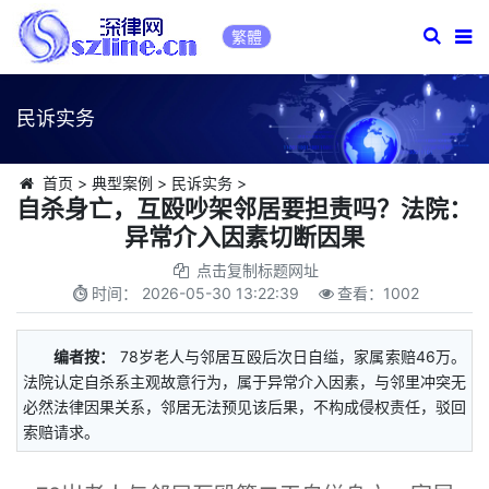
繁體
民诉实务
首页
>
典型案例
>
民诉实务
>
自杀身亡，互殴吵架邻居要担责吗？法院：
异常介入因素切断因果
点击复制标题网址
时间：
2026-05-30 13:22:39
查看：
1002
编者按：
78岁老人与邻居互殴后次日自缢，家属索赔46万。
法院认定自杀系主观故意行为，属于异常介入因素，与邻里冲突无
必然法律因果关系，邻居无法预见该后果，不构成侵权责任，驳回
索赔请求。