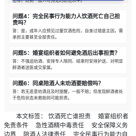
态等，达到一般人可预见的防范水平。
问题4：完全民事行为能力人饮酒死亡自己担
责吗？
答：是，成年人应预见过量饮酒危险，自身过错是主因，需
承担主要甚至全部责任。
问题5：婚宴组织者如何避免酒后出事担责？
答：不强迫劝酒、安排专人陪同、结束时安排护送、对明显
醉酒者送医或交家属。
问题6：同桌陪酒人未劝酒要赔偿吗？
答：若无恶意劝酒且及时提醒，一般不赔；但发现醉酒者处
于危险状态未救助则可能担责。
本文
标签
：
饮酒死亡谁担责
婚宴组织者
免责条件
急性酒精中毒责任
安全保障义务
边界
陪酒人法律责任
完全民事行为能力自