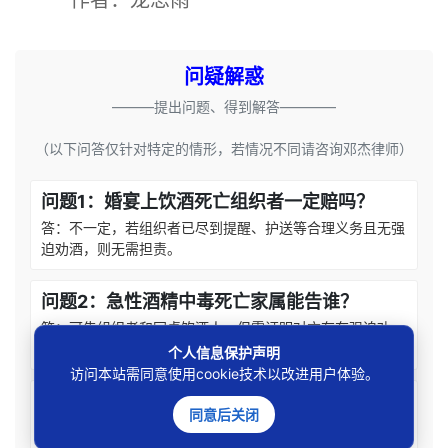
作者：龙思雨
问疑解惑
———提出问题、得到解答————
（以下问答仅针对特定的情形，若情况不同请咨询邓杰律师）
问题1：婚宴上饮酒死亡组织者一定赔吗？
答：不一定，若组织者已尽到提醒、护送等合理义务且无强
迫劝酒，则无需担责。
问题2：急性酒精中毒死亡家属能告谁？
答：可告组织者和同桌饮酒人，但需证明对方存在强迫劝
酒、未尽救助义务等过错。
个人信息保护声明
访问本站需同意使用cookie技术以改进用户体验。
问题3：什么叫尽到合理安全保障义务？
同意后关闭
答：包括主动劝阻过量饮酒、安排安全护送、关注醉酒者状