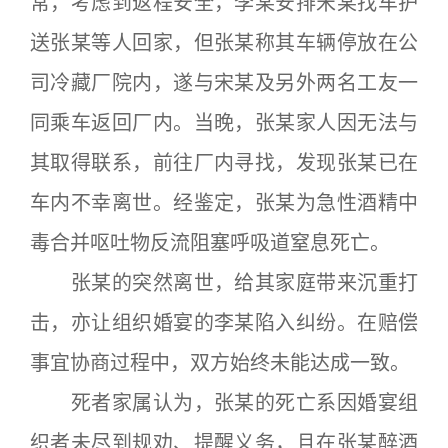
常，考虑到返程安全，李某安排宋某找车护
送张某等人回家，但张某称其车辆停放在公
司冷藏厂院内，遂与宋某及另外两名工友一
同乘车返回厂内。当晚，张某家人因无法与
其取得联系，前往厂内寻找，发现张某已在
车内不幸离世。经鉴定，张某为急性酒精中
毒合并呕吐物反流阻塞呼吸道窒息死亡。
张某的突然离世，给其家庭带来沉重打
击，亦让组织婚宴的李某陷入纠纷。在赔偿
事宜协商过程中，双方始终未能达成一致。
死者家属认为，张某的死亡系因婚宴组
织者未尽到规劝、提醒义务，且在张某醉酒