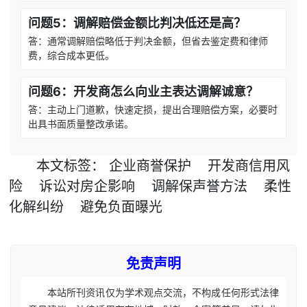
问题5：调解赔偿金额比判决低还是高？
答：通常调解赔偿略低于判决金额，但省去鉴定费和律师
费，综合成本更低。
问题6：开发商怎么向业主表达调解诚意？
答：主动上门道歉，快速定损，提出合理赔偿方案，必要时
出具书面质量整改承诺。
本文
标签
：
企业商誉保护
开发商信用风
险
诉讼对房企影响
调解保声誉方法
柔性
化解纠纷
避免负面曝光
免责声明
本站所刊资讯仅为学术观点交流，不构成任何形式法律