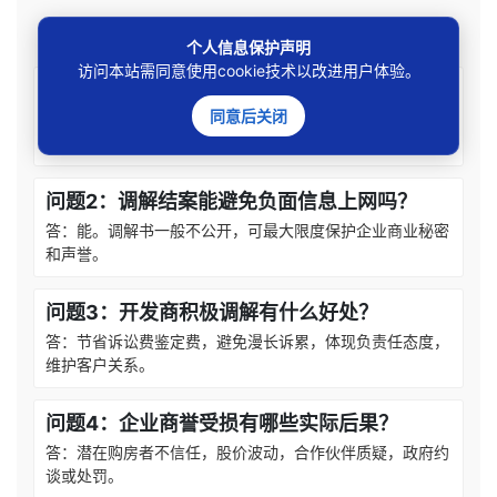
（以下问答仅针对特定的情形，若情况不同请咨询邓杰律师）
个人信息保护声明
访问本站需同意使用cookie技术以改进用户体验。
问题1：漏水官司败诉对开发商有什么影响？
同意后关闭
答：判决书上网公开影响商誉，可能触发监管关注，投标、
融资时信用评级下降。
问题2：调解结案能避免负面信息上网吗？
答：能。调解书一般不公开，可最大限度保护企业商业秘密
和声誉。
问题3：开发商积极调解有什么好处？
答：节省诉讼费鉴定费，避免漫长诉累，体现负责任态度，
维护客户关系。
问题4：企业商誉受损有哪些实际后果？
答：潜在购房者不信任，股价波动，合作伙伴质疑，政府约
谈或处罚。