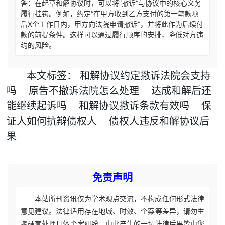
答：在起草和解协议时，可以将“撤诉”与协议中的核心义务
履行挂钩。例如，约定“在甲方收到乙方支付的第一笔款项
后X个工作日内，甲方向法院申请撤诉”，并将此作为后续付
款的前提条件。这样可以通过履行顺序的安排，降低对方违
约的风险。
本文
标签
：
和解协议约定撤诉法院会支持
吗
原告不撤诉法院怎么处理
达成和解后还
能继续起诉吗
和解协议撤诉条款有效吗
保
证人如何抗辩债权人
债权人违反和解协议后
果
免责声明
本站所刊资讯仅为学术观点交流，不构成任何形式法律
意见建议。法律适用存在地域、时效、个案等差异，请勿生
搬硬套处理具体个案纠纷，由此产生的一切法律后果皆由您