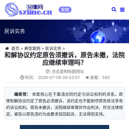
繁體
民诉实务
首页
>
典型案例
>
民诉实务
>
和解协议约定原告须撤诉，原告未撤，法院
应继续审理吗？
点击复制标题网址
时间：
2026-07-06 09:33:01
查看：
590
编者按：
本案核心在于厘清合同约定与诉讼权利的关系。即
使和解协议约定了原告必须撤诉，该约定也不能剥夺原告依法享有
的诉讼权利。原告未撤诉，法院继续审理并作出判决，符合法律规
定。被告以原告违约为由要求驳回起诉，无法得到支持。