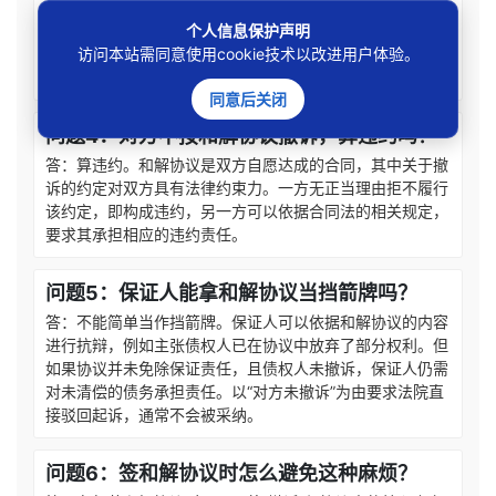
答：可以。除非和解协议中明确约定债权人放弃了对保证人
个人信息保护声明
的权利，否则债权人仅与债务人达成和解，并不影响其向保
访问本站需同意使用cookie技术以改进用户体验。
证人主张权利。特别是当和解协议未完全清偿债务时，债权
人有权就未受偿部分向保证人追偿。
同意后关闭
问题4：对方不按和解协议撤诉，算违约吗？
答：算违约。和解协议是双方自愿达成的合同，其中关于撤
诉的约定对双方具有法律约束力。一方无正当理由拒不履行
该约定，即构成违约，另一方可以依据合同法的相关规定，
要求其承担相应的违约责任。
问题5：保证人能拿和解协议当挡箭牌吗？
答：不能简单当作挡箭牌。保证人可以依据和解协议的内容
进行抗辩，例如主张债权人已在协议中放弃了部分权利。但
如果协议并未免除保证责任，且债权人未撤诉，保证人仍需
对未清偿的债务承担责任。以“对方未撤诉”为由要求法院直
接驳回起诉，通常不会被采纳。
问题6：签和解协议时怎么避免这种麻烦？