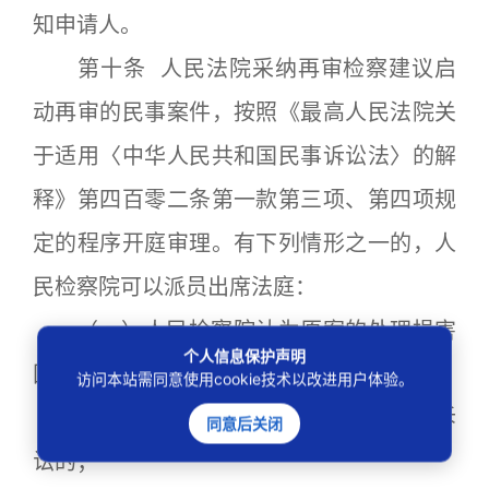
知申请人。
第十条 人民法院采纳再审检察建议启
动再审的民事案件，按照《最高人民法院关
于适用〈中华人民共和国民事诉讼法〉的解
释》第四百零二条第一款第三项、第四项规
定的程序开庭审理。有下列情形之一的，人
民检察院可以派员出席法庭：
（一）人民检察院认为原案的处理损害
个人信息保护声明
国家利益或者社会公共利益的；
访问本站需同意使用cookie技术以改进用户体验。
（二）人民检察院认为原案存在虚假诉
同意后关闭
讼的；